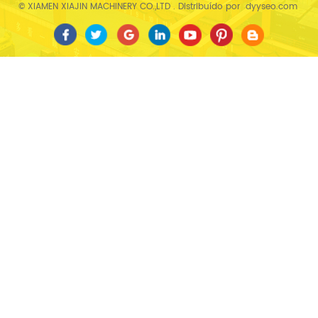
© XIAMEN XIAJIN MACHINERY CO.,LTD . Distribuído por
dyyseo.com