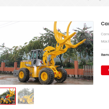
Ca
Carr
Max.
Item