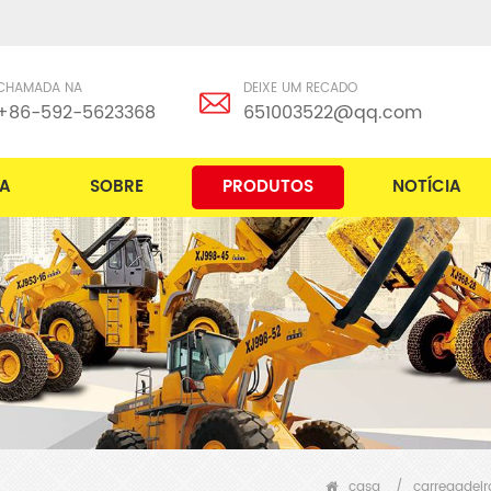
CHAMADA NA
DEIXE UM RECADO
+86-592-5623368
651003522@qq.com
A
SOBRE
PRODUTOS
NOTÍCIA
casa
/
carregadeir