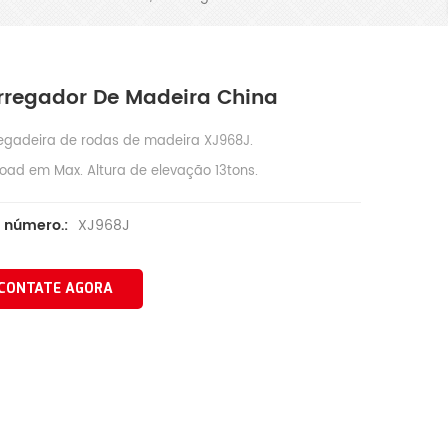
rregador De Madeira China
egadeira de rodas de madeira XJ968J.
load em Max. Altura de elevação 13tons.
XJ968J
 número.:
CONTATE AGORA