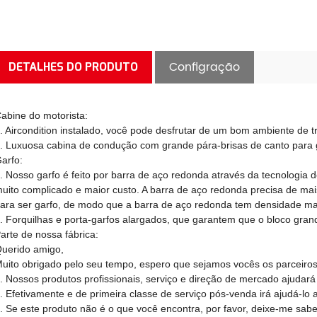
Configração
DETALHES DO PRODUTO
abine do motorista:
. Aircondition instalado, você pode desfrutar de um bom ambiente de t
. Luxuosa cabina de condução com grande pára-brisas de canto para g
arfo:
. Nosso garfo é feito por barra de aço redonda através da tecnologia 
uito complicado e maior custo. A barra de aço redonda precisa de ma
ara ser garfo, de modo que a barra de aço redonda tem densidade mais
. Forquilhas e porta-garfos alargados, que garantem que o bloco grand
arte de nossa fábrica:
uerido amigo,
uito obrigado pelo seu tempo, espero que sejamos vocês os parceiro
. Nossos produtos profissionais, serviço e direção de mercado ajudará
. Efetivamente e de primeira classe de serviço pós-venda irá ajudá-lo
. Se este produto não é o que você encontra, por favor, deixe-me sa