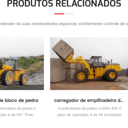
PRODUTOS RELACIONADOS
atender às suas necessidades especiais, estritamente controle de q
carregador de empilhadeira de grande tonelagem
lhadeira de pedra XJ988-40E O
Máquina de manipulador de b
de operação é de 48 toneladas.
pedra XJ968-23E. O peso de op
ga nominal de 40 toneladas.
de 28 toneladas. Quando a 
máxima é de 23 toneladas, a a