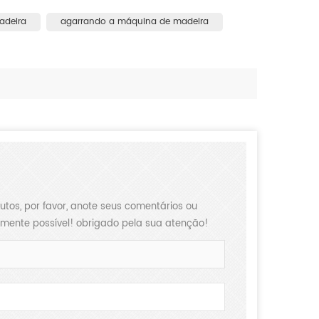
adeira
agarrando a máquina de madeira
XIAJIN large-tonnage forklift loader, Strive toward new horizons
How to Choose Forklift Loaders Correctly
2026-05-22
From the launch of the first
asic
utos, por favor, anote seus comentários ou
mente possível! obrigado pela sua atenção!
forklift in China in 2007 to the
industrialization of the world's first
ading.
large-tonnage forklift (XJ998-52E) in
e the
2010, XIAJIN has cons...
er to
.