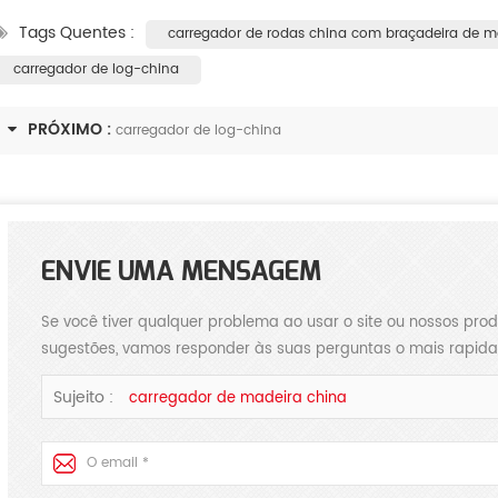
Tags Quentes :
carregador de rodas china com braçadeira de m
carregador de log-china
PRÓXIMO :
carregador de log-china
The selection of forklift loader plays an important role in the construction of green mines
2025-08-26
ENVIE UMA MENSAGEM
2025-06-20
Thes selection of
ft loader determines the efficiency
The forklift-loader has four b
Se você tiver qualquer problema ao usar o site ou nossos prod
sugestões, vamos responder às suas perguntas o mais rapida
 safety of mining operation.
functions in mining:prying
ing to the national standard for
up,transporting ,stacking and lo
Sujeito :
carregador de madeira china
 loader, forklift loader is defined ...
These basic functions determin
performance of the forklift-load
meet the following condit..