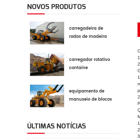
NOVOS PRODUTOS
carregadeira de
rodas de madeira
C
1
carregador rotativo
2
containe
G
1
m
p
equipamento de
2
manuseio de blocos
P
de pedra
Q
M
1
ÚLTIMAS NOTÍCIAS
2
3