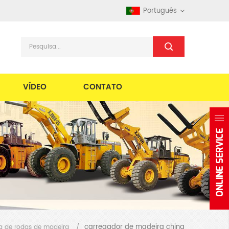
Português
VÍDEO
CONTATO
carregador de madeira china
a de rodas de madeira
/