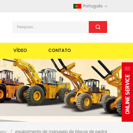
Português
VÍDEO
CONTATO
equipamento de manuseio de blocos de pedra
eira
/