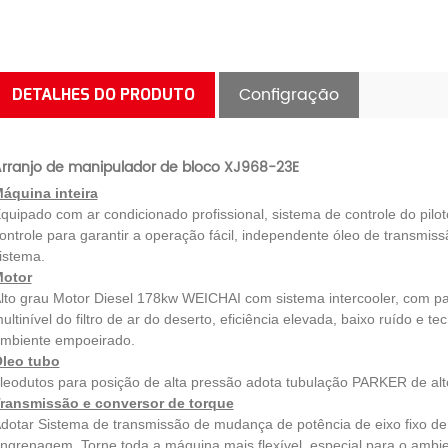
Configração
DETALHES DO PRODUTO
rranjo de manipulador de bloco XJ968-23E
áquina inteira
quipado com ar condicionado profissional, sistema de controle do pilo
ontrole para garantir a operação fácil, independente óleo de transmis
istema.
otor
lto grau Motor Diesel 178kw WEICHAI com sistema intercooler, com pat
ultinível do filtro de ar do deserto, eficiência elevada, baixo ruído e
mbiente empoeirado.
leo tubo
leodutos para posição de alta pressão adota tubulação PARKER de alto 
ransmissão e conversor de torque
dotar Sistema de transmissão de mudança de potência de eixo fixo de t
ngrenagem. Torne toda a máquina mais flexível, especial para o ambie