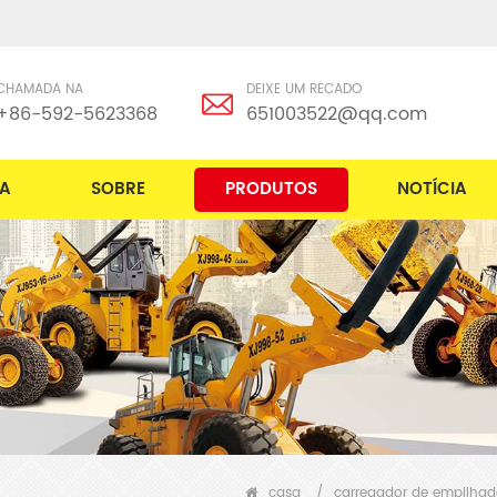
CHAMADA NA
DEIXE UM RECADO
+86-592-5623368
651003522@qq.com
A
SOBRE
PRODUTOS
NOTÍCIA
casa
/
carregador de empilhad