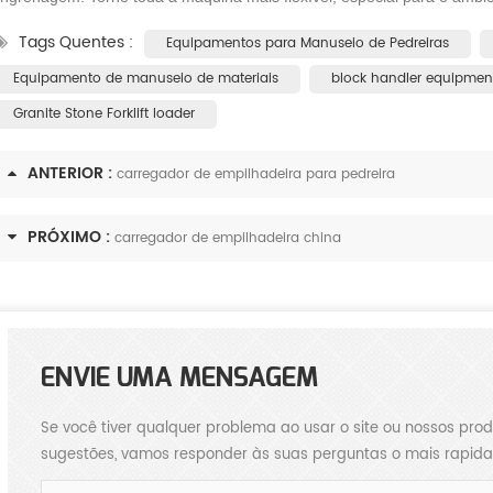
Tags Quentes :
Equipamentos para Manuseio de Pedreiras
Equipamento de manuseio de materiais
block handler equipmen
Granite Stone Forklift loader
ANTERIOR :
carregador de empilhadeira para pedreira
The selection of forklift loader plays an important role in the construction of green mines
PRÓXIMO :
carregador de empilhadeira china
2025-08-26
2025-06-20
Thes selection of
ft loader determines the efficiency
The forklift-loader has four b
 safety of mining operation.
functions in mining:prying
ENVIE UMA MENSAGEM
ing to the national standard for
up,transporting ,stacking and lo
 loader, forklift loader is defined ...
These basic functions determin
Se você tiver qualquer problema ao usar o site ou nossos prod
performance of the forklift-load
sugestões, vamos responder às suas perguntas o mais rapida
meet the following condit..