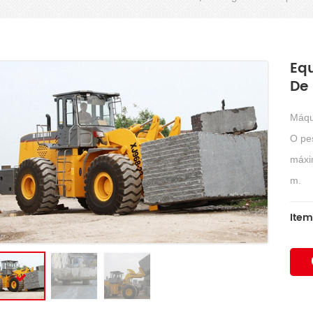
Eq
De
Máqu
O pe
máxim
m.
Item