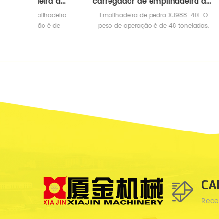
carregador de empilhadeira de pedra
carregador de empilhadeira de grande tonelagem
empi
lhadeira
Empilhadeira de pedra XJ988-40E O
XJ998
o é de
peso de operação é de 48 toneladas.
pes
 de alta
Carga nominal de 40 toneladas.
diant
neus de
pneus 
CA
Rece