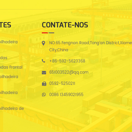
TES
CONTATE-NOS
ilhadeira
NO.65 Fengnan Road,Tong’an District,Xiam
City,China
odas
+86-592-5623368
das Frontal
651003522@qq.com
ilhadeira
0592-5250211
ilhadeira
0086 13459021955
ilhadeira de