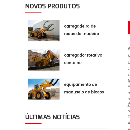
NOVOS PRODUTOS
carregadeira de
rodas de madeira
A
carregador rotativo
M
E
containe
c
s
M
equipamento de
A
manuseio de blocos
m
a
de pedra
Ó
o
ÚLTIMAS NOTÍCIAS
T
A
e