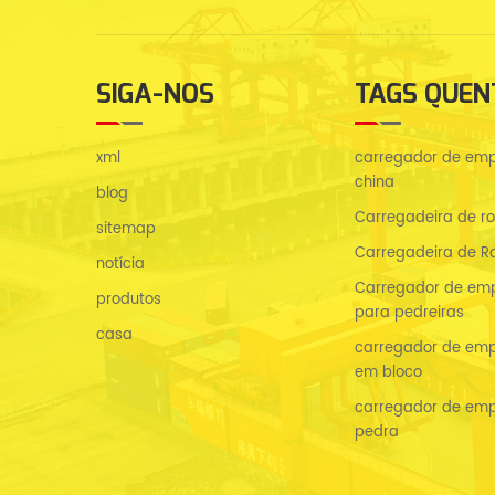
SIGA-NOS
TAGS QUEN
xml
carregador de emp
china
blog
Carregadeira de r
sitemap
Carregadeira de Ro
notícia
Carregador de emp
produtos
para pedreiras
casa
carregador de emp
em bloco
carregador de emp
pedra