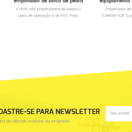
lhador de bloco de pedra
-48E Empilhadeira de pedra.O
Empilhador de pedra empilha
o de operação é de 50T. Pneu
XJM998-52E O peso de operaç
eiro: ADVANCE de alta carga de
57T. Carga nominal 52ton
de aço 29.5R29 de três estrelas.
DASTRE-SE PARA NEWSLETTER
ba as últimas notícias da empresa